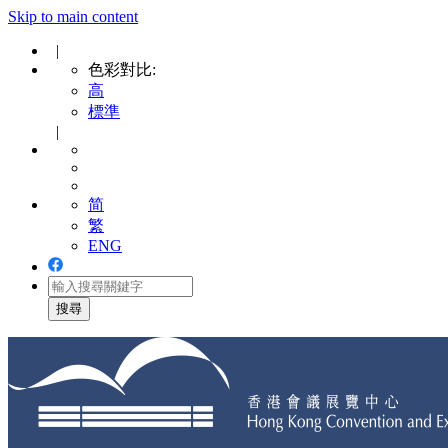
Skip to main content
|
色彩對比:
高
標準
|
简
繁
ENG
Toggle
navigation