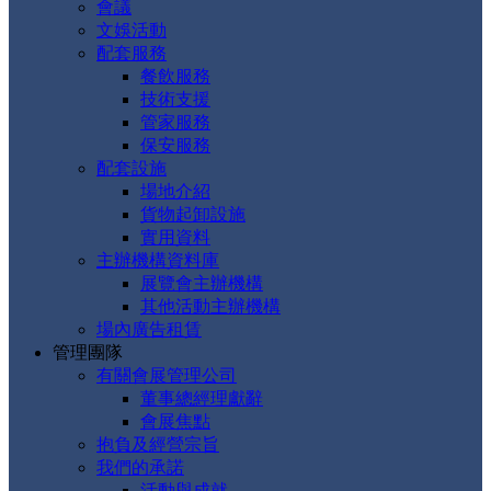
會議
文娛活動
配套服務
餐飲服務
技術支援
管家服務
保安服務
配套設施
場地介紹
貨物起卸設施
實用資料
主辦機構資料庫
展覽會主辦機構
其他活動主辦機構
場內廣告租賃
管理團隊
有關會展管理公司
董事總經理獻辭
會展焦點
抱負及經營宗旨
我們的承諾
活動與成就