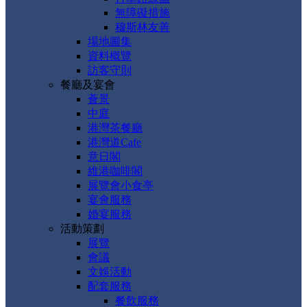
無障礙措施
穆斯林友善
場地圖集
資料概覽
訪客守則
餐廳及宴會
薈景
中庭
港灣茶餐廳
港灣道Cafe
意日閣
維港咖啡閣
展覽會小食亭
宴會服務
婚宴服務
活動策劃
展覽
會議
文娛活動
配套服務
餐飲服務