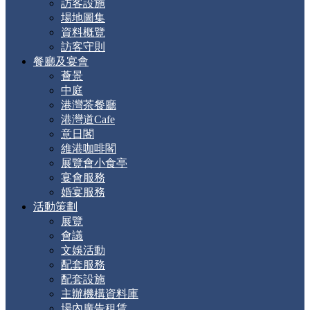
訪客設施
場地圖集
資料概覽
訪客守則
餐廳及宴會
薈景
中庭
港灣茶餐廳
港灣道Cafe
意日閣
維港咖啡閣
展覽會小食亭
宴會服務
婚宴服務
活動策劃
展覽
會議
文娛活動
配套服務
配套設施
主辦機構資料庫
場內廣告租賃