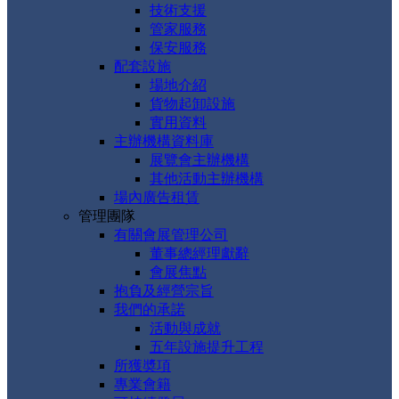
技術支援
管家服務
保安服務
配套設施
場地介紹
貨物起卸設施
實用資料
主辦機構資料庫
展覽會主辦機構
其他活動主辦機構
場內廣告租賃
管理團隊
有關會展管理公司
董事總經理獻辭
會展焦點
抱負及經營宗旨
我們的承諾
活動與成就
五年設施提升工程
所獲奬項
專業會籍