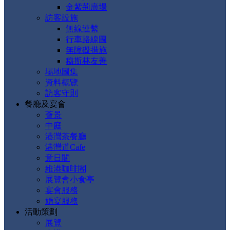
金紫荊廣場
訪客設施
無線連繫
行車路線圖
無障礙措施
穆斯林友善
場地圖集
資料概覽
訪客守則
餐廳及宴會
薈景
中庭
港灣茶餐廳
港灣道Cafe
意日閣
維港咖啡閣
展覽會小食亭
宴會服務
婚宴服務
活動策劃
展覽