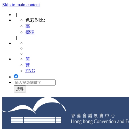
Skip to main content
|
色彩對比:
高
標準
|
简
繁
ENG
Toggle
navigation