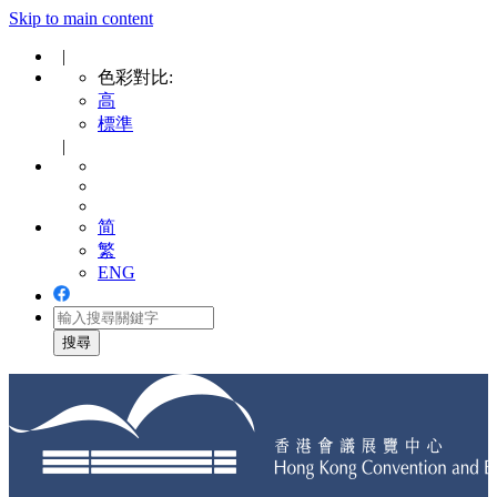
Skip to main content
|
色彩對比:
高
標準
|
简
繁
ENG
Toggle
navigation