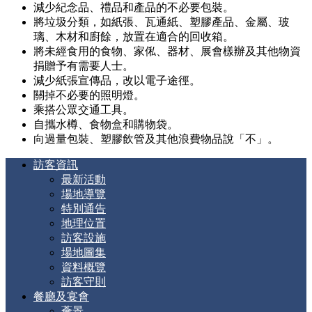
減少紀念品、禮品和產品的不必要包裝。
將垃圾分類，如紙張、瓦通紙、塑膠產品、金屬、玻
璃、木材和廚餘，放置在適合的回收箱。
將未經食用的食物、家俬、器材、展會樣辦及其他物資
捐贈予有需要人士。
減少紙張宣傳品，改以電子途徑。
關掉不必要的照明燈。
乘搭公眾交通工具。
自攜水樽、食物盒和購物袋。
向過量包裝、塑膠飲管及其他浪費物品說「不」。
訪客資訊
最新活動
場地導覽
特別通告
地理位置
訪客設施
場地圖集
資料概覽
訪客守則
餐廳及宴會
薈景