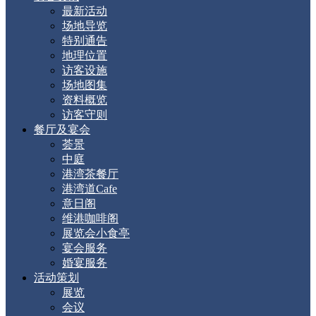
最新活动
场地导览
特别通告
地理位置
访客设施
场地图集
资料概览
访客守则
餐厅及宴会
荟景
中庭
港湾茶餐厅
港湾道Cafe
意日阁
维港咖啡阁
展览会小食亭
宴会服务
婚宴服务
活动策划
展览
会议