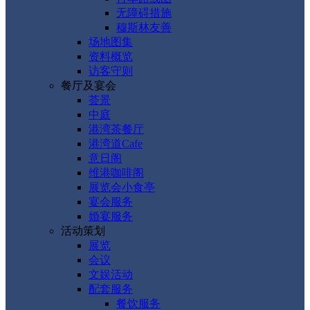
无障碍措施
穆斯林友善
场地图集
资料概览
访客守则
餐厅及宴会
荟景
中庭
港湾茶餐厅
港湾道Cafe
意日阁
维港咖啡阁
展览会小食亭
宴会服务
婚宴服务
活动策划
展览
会议
文娱活动
配套服务
餐饮服务