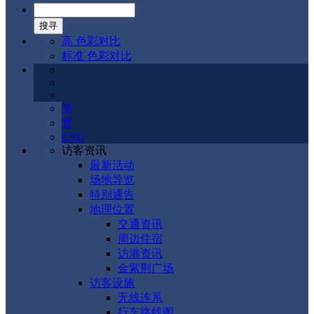
高 色彩对比
标准 色彩对比
简
繁
ENG
访客资讯
最新活动
场地导览
特别通告
地理位置
交通资讯
周边住宿
访港资讯
金紫荆广场
访客设施
无线连系
行车路线图