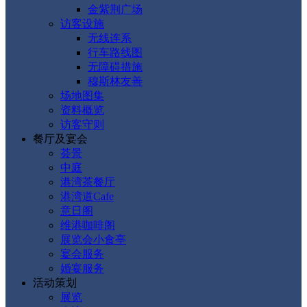
金紫荆广场
访客设施
无线连系
行车路线图
无障碍措施
穆斯林友善
场地图集
资料概览
访客守则
餐厅及宴会
荟景
中庭
港湾茶餐厅
港湾道Cafe
意日阁
维港咖啡阁
展览会小食亭
宴会服务
婚宴服务
活动策划
展览