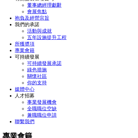
董事總經理獻辭
會展焦點
抱負及經營宗旨
我們的承諾
活動與成就
五年設施提升工程
所獲奬項
專業會籍
可持續發展
可持續發展承諾
綠色措施
關懷社區
你的支持
媒體中心
人才招募
事業發展機會
全職職位空缺
兼職職位申請
聯繫我們
專業會籍