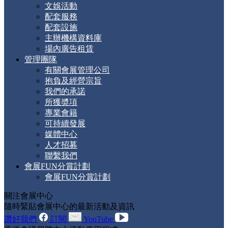
文娛活動
配套服務
配套設施
主辦機構資料庫
場內廣告租賃
管理團隊
有關會展管理公司
抱負及經營宗旨
我們的承諾
所獲奬項
專業會籍
可持續發展
媒體中心
人才招募
聯繫我們
會展FUN分賞計劃
會展FUN分賞計劃
關注會展中心
隨時緊貼會展中心的最新活動及資訊
讚好我們
訂閱
YouTube