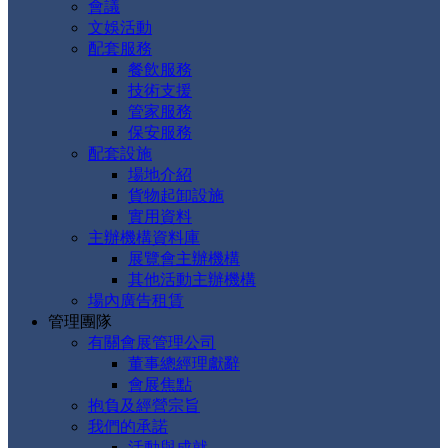
會議
文娛活動
配套服務
餐飲服務
技術支援
管家服務
保安服務
配套設施
場地介紹
貨物起卸設施
實用資料
主辦機構資料庫
展覽會主辦機構
其他活動主辦機構
場內廣告租賃
管理團隊
有關會展管理公司
董事總經理獻辭
會展焦點
抱負及經營宗旨
我們的承諾
活動與成就