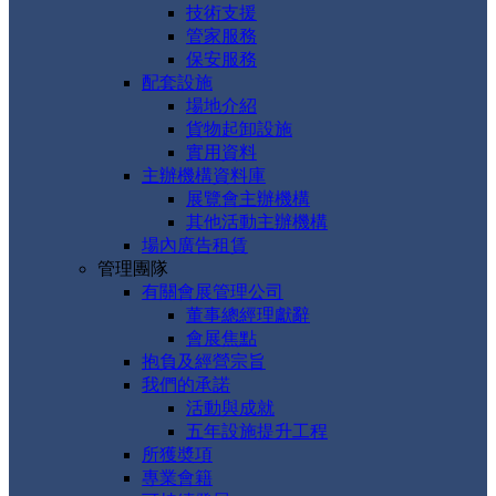
技術支援
管家服務
保安服務
配套設施
場地介紹
貨物起卸設施
實用資料
主辦機構資料庫
展覽會主辦機構
其他活動主辦機構
場內廣告租賃
管理團隊
有關會展管理公司
董事總經理獻辭
會展焦點
抱負及經營宗旨
我們的承諾
活動與成就
五年設施提升工程
所獲奬項
專業會籍