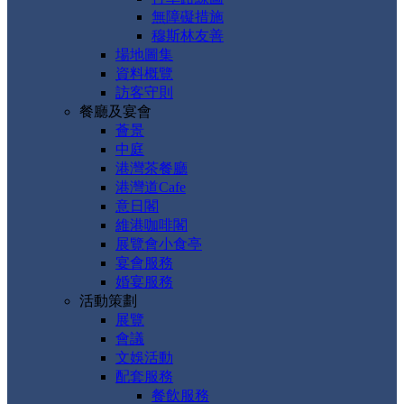
無障礙措施
穆斯林友善
場地圖集
資料概覽
訪客守則
餐廳及宴會
薈景
中庭
港灣茶餐廳
港灣道Cafe
意日閣
維港咖啡閣
展覽會小食亭
宴會服務
婚宴服務
活動策劃
展覽
會議
文娛活動
配套服務
餐飲服務