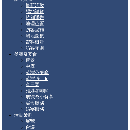
最新活動
場地導覽
特別通告
地理位置
訪客設施
場地圖集
資料概覽
訪客守則
餐廳及宴會
薈景
中庭
港灣茶餐廳
港灣道Cafe
意日閣
維港咖啡閣
展覽會小食亭
宴會服務
婚宴服務
活動策劃
展覽
會議