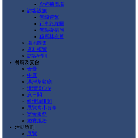
金紫荊廣場
訪客設施
無線連繫
行車路線圖
無障礙措施
穆斯林友善
場地圖集
資料概覽
訪客守則
餐廳及宴會
薈景
中庭
港灣茶餐廳
港灣道Cafe
意日閣
維港咖啡閣
展覽會小食亭
宴會服務
婚宴服務
活動策劃
展覽