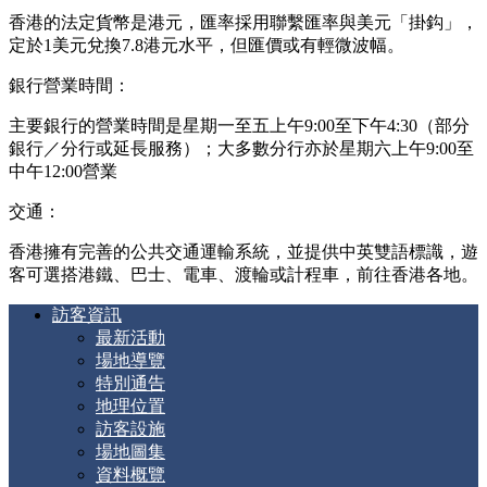
香港的法定貨幣是港元，匯率採用聯繫匯率與美元「掛鈎」，
定於1美元兌換7.8港元水平，但匯價或有輕微波幅。
銀行營業時間：
主要銀行的營業時間是星期一至五上午9:00至下午4:30（部分
銀行／分行或延長服務）；大多數分行亦於星期六上午9:00至
中午12:00營業
交通：
香港擁有完善的公共交通運輸系統，並提供中英雙語標識，遊
客可選搭港鐵、巴士、電車、渡輪或計程車，前往香港各地。
訪客資訊
最新活動
場地導覽
特別通告
地理位置
訪客設施
場地圖集
資料概覽