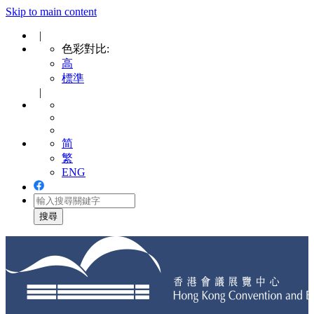
Skip to main content
|
色彩對比:
高
標準
|
简
繁
ENG
Toggle
navigation