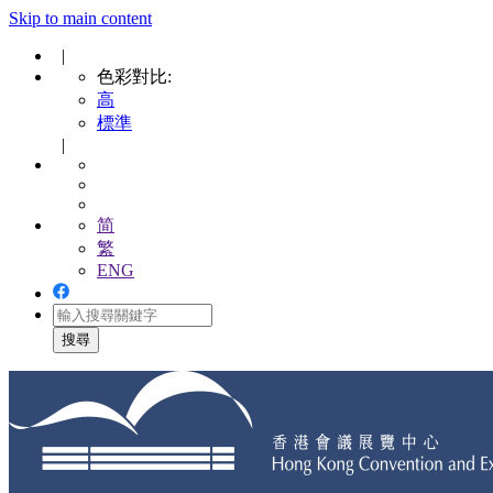
Skip to main content
|
色彩對比:
高
標準
|
简
繁
ENG
Toggle
navigation