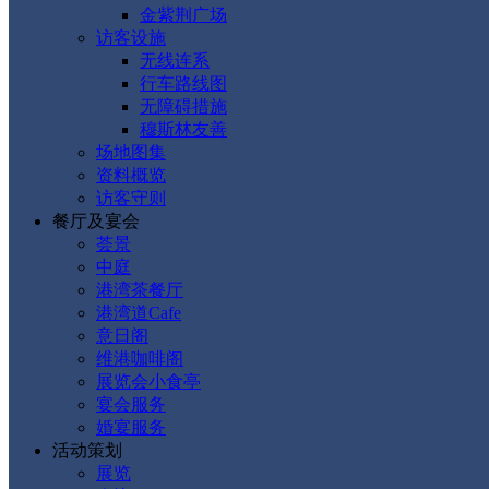
金紫荆广场
访客设施
无线连系
行车路线图
无障碍措施
穆斯林友善
场地图集
资料概览
访客守则
餐厅及宴会
荟景
中庭
港湾茶餐厅
港湾道Cafe
意日阁
维港咖啡阁
展览会小食亭
宴会服务
婚宴服务
活动策划
展览