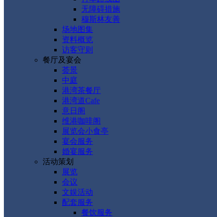
无障碍措施
穆斯林友善
场地图集
资料概览
访客守则
餐厅及宴会
荟景
中庭
港湾茶餐厅
港湾道Cafe
意日阁
维港咖啡阁
展览会小食亭
宴会服务
婚宴服务
活动策划
展览
会议
文娱活动
配套服务
餐饮服务