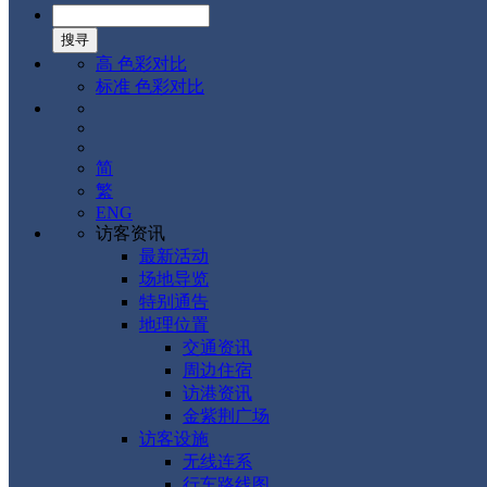
高 色彩对比
标准 色彩对比
简
繁
ENG
访客资讯
最新活动
场地导览
特别通告
地理位置
交通资讯
周边住宿
访港资讯
金紫荆广场
访客设施
无线连系
行车路线图