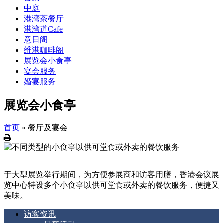
中庭
港湾茶餐厅
港湾道Cafe
意日阁
维港咖啡阁
展览会小食亭
宴会服务
婚宴服务
展览会小食亭
首页
»
餐厅及宴会
列
印
于大型展览举行期间，为方便参展商和访客用膳，香港会议展
览中心特设多个小食亭以供可堂食或外卖的餐饮服务，便捷又
美味。
访客资讯