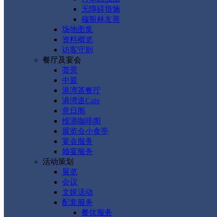
无障碍措施
穆斯林友善
场地图集
资料概览
访客守则
餐厅及宴会
荟景
中庭
港湾茶餐厅
港湾道Cafe
意日阁
维港咖啡阁
展览会小食亭
宴会服务
婚宴服务
活动策划
展览
会议
文娱活动
配套服务
餐饮服务