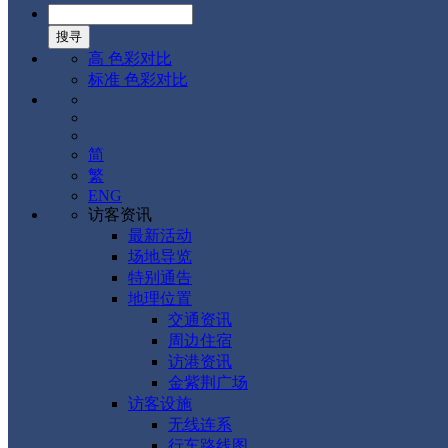
高 色彩对比
标准 色彩对比
简
繁
ENG
访客资讯
最新活动
场地导览
特别通告
地理位置
交通资讯
周边住宿
访港资讯
金紫荆广场
访客设施
无线连系
行车路线图