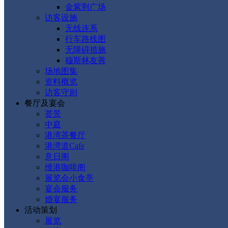
金紫荆广场
访客设施
无线连系
行车路线图
无障碍措施
穆斯林友善
场地图集
资料概览
访客守则
餐厅及宴会
荟景
中庭
港湾茶餐厅
港湾道Cafe
意日阁
维港咖啡阁
展览会小食亭
宴会服务
婚宴服务
活动策划
展览