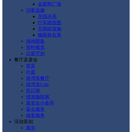
金紫荆广场
访客设施
无线连系
行车路线图
无障碍措施
穆斯林友善
场地图集
资料概览
访客守则
餐厅及宴会
荟景
中庭
港湾茶餐厅
港湾道Cafe
意日阁
维港咖啡阁
展览会小食亭
宴会服务
婚宴服务
活动策划
展览