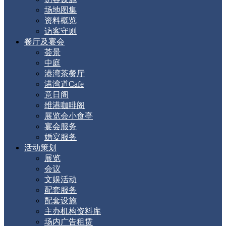
场地图集
资料概览
访客守则
餐厅及宴会
荟景
中庭
港湾茶餐厅
港湾道Cafe
意日阁
维港咖啡阁
展览会小食亭
宴会服务
婚宴服务
活动策划
展览
会议
文娱活动
配套服务
配套设施
主办机构资料库
场内广告租赁