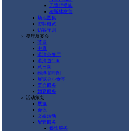
无障碍措施
穆斯林友善
场地图集
资料概览
访客守则
餐厅及宴会
荟景
中庭
港湾茶餐厅
港湾道Cafe
意日阁
维港咖啡阁
展览会小食亭
宴会服务
婚宴服务
活动策划
展览
会议
文娱活动
配套服务
餐饮服务