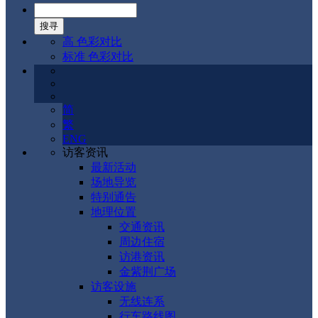
高 色彩对比
标准 色彩对比
简
繁
ENG
访客资讯
最新活动
场地导览
特别通告
地理位置
交通资讯
周边住宿
访港资讯
金紫荆广场
访客设施
无线连系
行车路线图