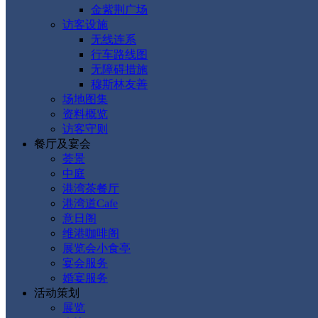
金紫荆广场
访客设施
无线连系
行车路线图
无障碍措施
穆斯林友善
场地图集
资料概览
访客守则
餐厅及宴会
荟景
中庭
港湾茶餐厅
港湾道Cafe
意日阁
维港咖啡阁
展览会小食亭
宴会服务
婚宴服务
活动策划
展览