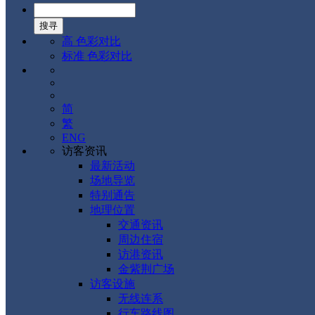
高 色彩对比
标准 色彩对比
简
繁
ENG
访客资讯
最新活动
场地导览
特别通告
地理位置
交通资讯
周边住宿
访港资讯
金紫荆广场
访客设施
无线连系
行车路线图