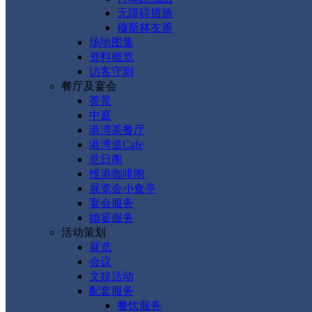
无障碍措施
穆斯林友善
场地图集
资料概览
访客守则
餐厅及宴会
荟景
中庭
港湾茶餐厅
港湾道Cafe
意日阁
维港咖啡阁
展览会小食亭
宴会服务
婚宴服务
活动策划
展览
会议
文娱活动
配套服务
餐饮服务