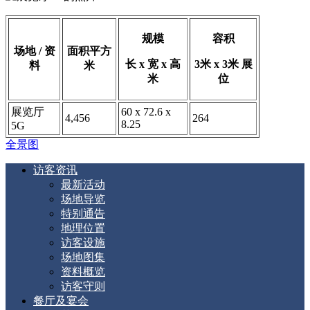
规模
容积
场地 / 资
面积平方
长 x 宽 x 高
3米 x 3米 展
料
米
米
位
展览厅
60 x 72.6 x
4,456
264
8.25
5G
全景图
访客资讯
最新活动
场地导览
特别通告
地理位置
访客设施
场地图集
资料概览
访客守则
餐厅及宴会