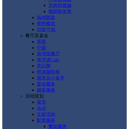
无障碍措施
穆斯林友善
场地图集
资料概览
访客守则
餐厅及宴会
荟景
中庭
港湾茶餐厅
港湾道Cafe
意日阁
维港咖啡阁
展览会小食亭
宴会服务
婚宴服务
活动策划
展览
会议
文娱活动
配套服务
餐饮服务