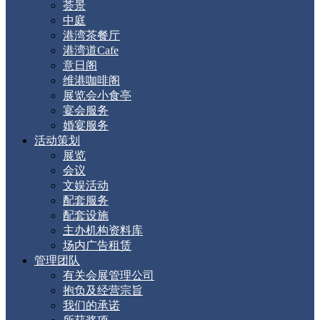
荟景
中庭
港湾茶餐厅
港湾道Cafe
意日阁
维港咖啡阁
展览会小食亭
宴会服务
婚宴服务
活动策划
展览
会议
文娱活动
配套服务
配套设施
主办机构资料库
场内广告租赁
管理团队
有关会展管理公司
抱负及经营宗旨
我们的承诺