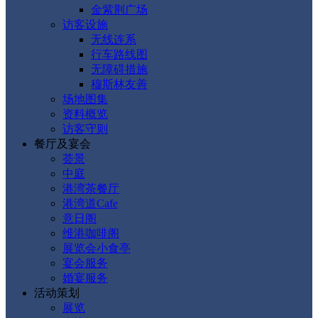
金紫荆广场
访客设施
无线连系
行车路线图
无障碍措施
穆斯林友善
场地图集
资料概览
访客守则
餐厅及宴会
荟景
中庭
港湾茶餐厅
港湾道Cafe
意日阁
维港咖啡阁
展览会小食亭
宴会服务
婚宴服务
活动策划
展览