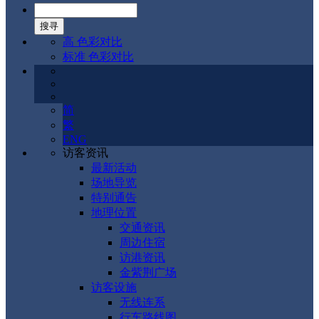
高 色彩对比
标准 色彩对比
简
繁
ENG
访客资讯
最新活动
场地导览
特别通告
地理位置
交通资讯
周边住宿
访港资讯
金紫荆广场
访客设施
无线连系
行车路线图