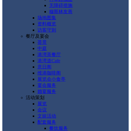
无障碍措施
穆斯林友善
场地图集
资料概览
访客守则
餐厅及宴会
荟景
中庭
港湾茶餐厅
港湾道Cafe
意日阁
维港咖啡阁
展览会小食亭
宴会服务
婚宴服务
活动策划
展览
会议
文娱活动
配套服务
餐饮服务