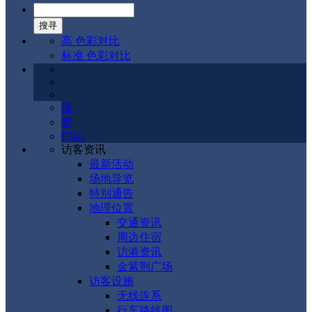
高 色彩对比
标准 色彩对比
简
繁
ENG
访客资讯
最新活动
场地导览
特别通告
地理位置
交通资讯
周边住宿
访港资讯
金紫荆广场
访客设施
无线连系
行车路线图