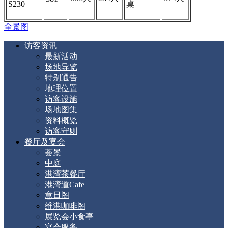
S230
桌
全景图
访客资讯
最新活动
场地导览
特别通告
地理位置
访客设施
场地图集
资料概览
访客守则
餐厅及宴会
荟景
中庭
港湾茶餐厅
港湾道Cafe
意日阁
维港咖啡阁
展览会小食亭
宴会服务