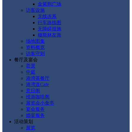
金紫荆广场
访客设施
无线连系
行车路线图
无障碍措施
穆斯林友善
场地图集
资料概览
访客守则
餐厅及宴会
荟景
中庭
港湾茶餐厅
港湾道Cafe
意日阁
维港咖啡阁
展览会小食亭
宴会服务
婚宴服务
活动策划
展览