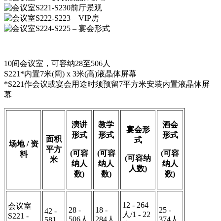
10间会议室，可容纳28至506人
S221*内置7米(阔) x 3米(高)液晶体屏幕
*S221作会议或宴会用途时须预留7平方米安装内置液晶体屏
幕
演讲
教学
酒会
宴会形
形式
形式
形式
面积
式
场地 / 资
平方
(可容
(可容
(可容
料
(可容纳
米
纳人
纳人
纳人
人数)
数)
数)
数)
12 - 264
会议室
28 -
18 -
25 -
42 -
人/1 - 22
S221 -
506人
284人
374人
581