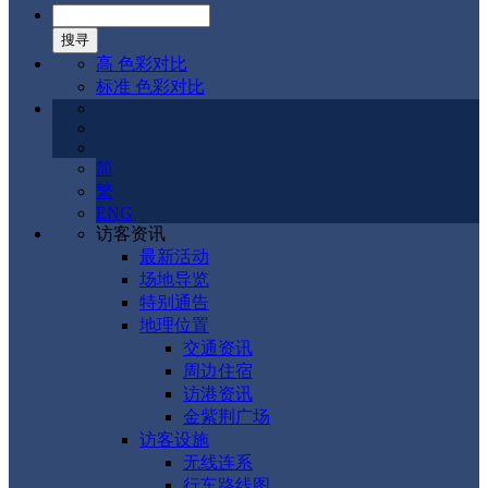
高 色彩对比
标准 色彩对比
简
繁
ENG
访客资讯
最新活动
场地导览
特别通告
地理位置
交通资讯
周边住宿
访港资讯
金紫荆广场
访客设施
无线连系
行车路线图