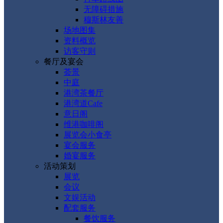
无障碍措施
穆斯林友善
场地图集
资料概览
访客守则
餐厅及宴会
荟景
中庭
港湾茶餐厅
港湾道Cafe
意日阁
维港咖啡阁
展览会小食亭
宴会服务
婚宴服务
活动策划
展览
会议
文娱活动
配套服务
餐饮服务