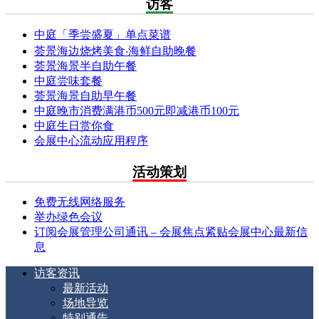
访客
中庭「季尝盛夏」单点菜谱
荟景海边烧烤美食‧海鲜自助晚餐
荟景海景半自助午餐
中庭尝味套餐
荟景海景自助早午餐
中庭晚市消费满港币500元即减港币100元
中庭生日赏你食
会展中心流动应用程序
活动策划
免费无线网络服务
举办绿色会议
订阅会展管理公司通讯 – 会展焦点紧贴会展中心最新信
息
访客资讯
最新活动
场地导览
特别通告