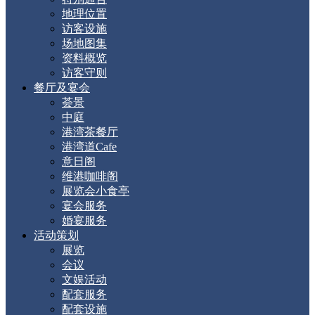
地理位置
访客设施
场地图集
资料概览
访客守则
餐厅及宴会
荟景
中庭
港湾茶餐厅
港湾道Cafe
意日阁
维港咖啡阁
展览会小食亭
宴会服务
婚宴服务
活动策划
展览
会议
文娱活动
配套服务
配套设施