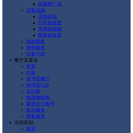
金紫荆广场
访客设施
无线连系
行车路线图
无障碍措施
穆斯林友善
场地图集
资料概览
访客守则
餐厅及宴会
荟景
中庭
港湾茶餐厅
港湾道Cafe
意日阁
维港咖啡阁
展览会小食亭
宴会服务
婚宴服务
活动策划
展览